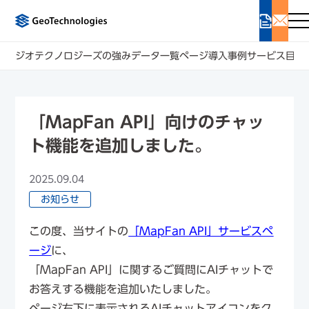
ジオテクノロジーズの強み
データ一覧ページ
導入事例
サービス
目的
「MapFan API」向けのチャッ
ト機能を追加しました。
2025.09.04
お知らせ
この度、当サイトの
「MapFan API」サービスペ
ージ
に、
「MapFan API」に関するご質問にAIチャットで
お答えする機能を追加いたしました。
ページ右下に表示されるAIチャットアイコンをク